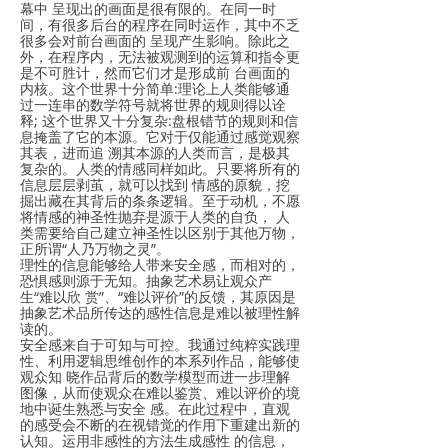
幕中 呈现出的画面是很有限的。在同一时
间，有很多后台的程序在同时运作，其中不乏
很多会对前台画面的 呈现产生影响。除此之
外，在程序内，无法被观测到的运算和指令更
是不可胜计，然而它们才是形成前 台画面的
内核。这个世界十分简单:理论上人类能够通
过一连串的数学符号就将世界的规则得以诠
释; 这个世界又十分复杂:盘根错节的规则和信
息掩盖了它的本源。它对于仅能通过感觉观察
其表，进而追 溯其本源的人类而言，是极其
复杂的。人类的情感同样如此。只要将所有的
信息层层剥茧，就可以找到 情感的原貌，挖
掘出藏在其背后的条条逻辑。至于动机，不愿
将情感的神圣性抛弃是源于人类的自负， 人
类需要给自己建立神圣性以区别于其他万物，
正所谓“人乃万物之灵”。
理性的信息能够给人带来安全感，而相对的，
恐惧感则源于无知。抽象艺术易让观众产
生“难以欣 赏”、“难以评价”的反馈，其原因是
抽象艺术品所传达的感性信息是难以被理性解
读的。
安全感来自于可知与可控。我通过纯粹实践理
性、利用逻辑思维创作的本系列作品，能够使
观众知 晓作品背后的数学模型而进一步理解
图像，从而使观众在难以鉴赏、难以评价的境
地中诞生熟悉与安全 感。在此过程中，直观
的感受会不断的在视错觉的作用下重建出新的
认知。运用非感性的方法生成感性 的信息，