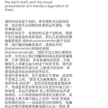
the work itself, and the visual
presentation are merely a byproduct of
them.
感性的信息是个别的。单凭感性无法获得思
想，也自然无法洞察到世界的运作逻辑。“感
性事物与思
想的区别在于，前者的特点是个别性的。既然
个别之物是彼此有联系的，所以凡是感性的事
物都是彼此 相外(Aussereinander)的个别东
⻄，他们确切抽象的形式，是彼此并列
(Nebeneinander)和彼此相续
(Nacheinander)的。”感性可以让我们感受到
自然，但无法让我们理解和利用自然的普遍规
律。只有 理性的、具有普遍性的思想，才能
够指引人类建立如今的这个科技文明。现代的
理性浪潮使科学成为史 上最强大的信仰。本
展览则是对此信仰的崇拜仪式。
情感不是神圣的，也不是独立于逻辑、或凌驾
于思维之上的。“爱是无法被衡量的，爱是人
类所特有 的品质”，这些话语就是最直接的例
子。情感是前意识和潜意识在意识中做工的一
种体现，其运作逻辑本 质上和理性的运作逻
辑相同。人们本能地相信情感无法被分析，其
原因是人类大脑只能让人在同一时间 里接收
到有限的信息——这就是意识的局限性。电脑
的运作模式便能够形象地展示出这一系统:屏