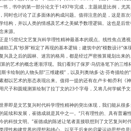
one）一书，书中的第一部分论文于1497年完成，主题就是比例，
，同时也讨论了正多面体的构成问题。值得注意的是，这是首次将
学结构，并以人类的情感及艺术之美赋予数理逻辑。这也是后世
念来源。
正是15世纪文艺复兴科学理性精神最基本的观点。线性焦点透
辅助工具“纱屏”框定了再现的基本逻辑；建筑中的“模数设计”体
复兴及之后的园林、迷宫的格局，都是经过严密推算规划出来的
测算的艺术的概念逐渐浮现。我们看到了保罗·乌切洛笔下的三维
切斯卡绘制的人物头部“三维建模”，以及列奥纳多·达·芬奇描绘的
素都以艺术的形态表现出来。值得一提的还有在卢卡·帕乔利《
用尺子和圆规测算绘制了拉丁文的23个字母，又将几何学赋予
世界即是文艺复兴时代科学理性精神的突出体现，我们能从很多
的延续和发展，崔德成就是其中之一。“只有理性的、具有普遍
今的科技文明。”崔德成的陈述让笔者直接联想到了文艺复兴时
类理性构建世界的理想和雄心。以至于后来的启蒙运动思想也是