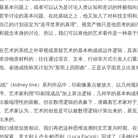
最基本问题上，或者可以认为是讨论人类认知和意识的终极指向
哲学讨论的基本问题。在此基础之上，他又加入了对科技文明和
自己的计划设定为“追寻世界的真理”。视觉产物只是他思考的副
和观念本身的讨论。所以，我们可以将他的艺术看作是一种基于
在艺术的系统之外审视或质疑艺术的基本构成或运作逻辑，其表
牵涉物质材料的；往往通过语言、文本、行动等方式引发人们重
指。崔德成统称其计划为“形而上四部曲”，正是从字面意义出发
线”（kidney line）系列作品中，印刷像素点被放大、以几何
序。艺术家利用“印刷现成品”加上算法逻辑，几何学的基本构成
出极端理性的面貌。但在数理逻辑的表象下，潜藏着艺术家对于
。艺术家认为，艺术的创造是可以被数理逻辑计算出来的，甚至
出来的。
我们感觉似曾相识。我们再把这种思维追溯到文艺复兴时期。在
索，意大利人卢卡·帕乔利（Luca Pacioli）写成了《圣神比例》