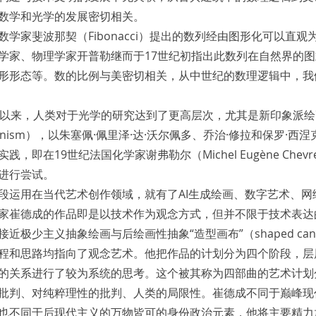
数学和光学的发展密切相关。
数学家斐波那契（Fibonacci）提出的数列经由图形化可以直
学家、物理学家开普勒继而于17世纪初指出此数列在自然界的
形形态等。数的比例与美密切相关，从中世纪的数理逻辑中，我
义以来，人类对于光学的研究达到了更高层次，尤其是新印象派
sionism），以朱塞佩·佩里泽·达·沃尔佩多、乔治·修拉和保罗·西
，即在19世纪法国化学家谢弗勒尔（Michel Eugène Chev
进行尝试。
段运用在当代艺术创作领域，就有了AI生成绘画、数字艺术、网
家崔德成的作品即是以技术作为观念方式，但并不限于技术表达
近极少主义抽象绘画与后绘画性抽象“造型画布”（shaped can
程和思路均指向了观念艺术。他把作品的计划分为四个阶段，层
的关系进行了较为系统的思考。这个被其称为四部曲的艺术计划
批判、对纯粹理性的批判、人类的局限性。崔德成不同于巅峰现
也不同于后现代主义的万物皆可的身份政治元素，他将主要精力