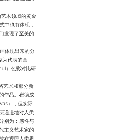
观为艺术领域的黄金
图式中也有体现，
们发现了至美的
绘画体现出来的分
涅克为代表的画
reul）色彩对比研
络艺术和部分新
的作品。崔德成
vas），但实际
层递进地对人类
分别为：感性与
代主义艺术家的
放在观照人类思