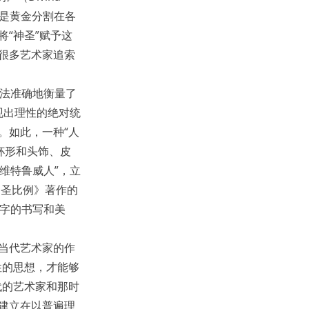
尤其是黄金分割在各
“神圣”赋予这
很多艺术家追索
视法准确地衡量了
现出理性的绝对统
。如此，一种“人
杯形和头饰、皮
“维特鲁威人”，立
神圣比例》著作的
文字的书写和美
当代艺术家的作
性的思想，才能够
代的艺术家和那时
建立在以普遍理